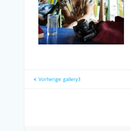
Beitragsnavigation
Vorheriger
Vorherige:
gallery3
Beitrag: