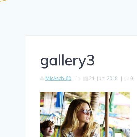
gallery3
MicAsch-60
21. Juni 2018
|
0