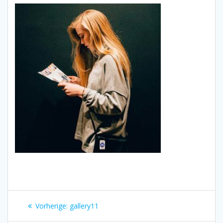
Beitragsnavigation
Vorheriger
Vorherige:
gallery11
Beitrag: