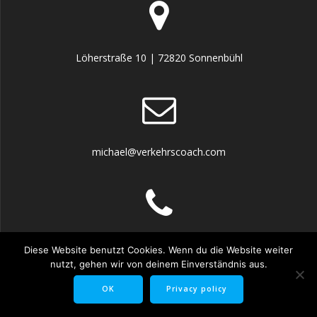
Löherstraße 10 | 72820 Sonnenbühl
michael@verkehrscoach.com
07128 9273402
Diese Website benutzt Cookies. Wenn du die Website weiter
nutzt, gehen wir von deinem Einverständnis aus.
OK
Privacy policy
© 2026 Verkehrscoach. WordPress mit dem
Mesmerize-Theme